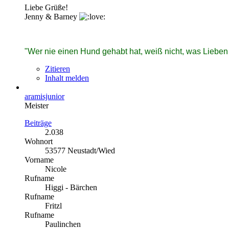
Liebe Grüße!
Jenny & Barney
"Wer nie einen Hund gehabt hat, weiß nicht, was Lieben
Zitieren
Inhalt melden
aramisjunior
Meister
Beiträge
2.038
Wohnort
53577 Neustadt/Wied
Vorname
Nicole
Rufname
Higgi - Bärchen
Rufname
Fritzl
Rufname
Paulinchen