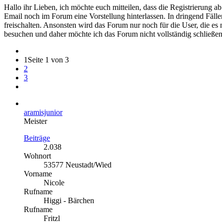
Hallo ihr Lieben, ich möchte euch mitteilen, dass die Registrierung 
Email noch im Forum eine Vorstellung hinterlassen. In dringend Fälle
freischalten. Ansonsten wird das Forum nur noch für die User, die es
besuchen und daher möchte ich das Forum nicht vollständig schließe
1
Seite 1 von 3
2
3
aramisjunior
Meister
Beiträge
2.038
Wohnort
53577 Neustadt/Wied
Vorname
Nicole
Rufname
Higgi - Bärchen
Rufname
Fritzl