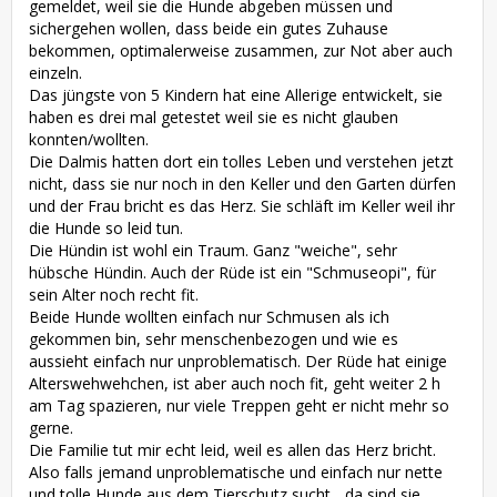
gemeldet, weil sie die Hunde abgeben müssen und
sichergehen wollen, dass beide ein gutes Zuhause
bekommen, optimalerweise zusammen, zur Not aber auch
einzeln.
Das jüngste von 5 Kindern hat eine Allerige entwickelt, sie
haben es drei mal getestet weil sie es nicht glauben
konnten/wollten.
Die Dalmis hatten dort ein tolles Leben und verstehen jetzt
nicht, dass sie nur noch in den Keller und den Garten dürfen
und der Frau bricht es das Herz. Sie schläft im Keller weil ihr
die Hunde so leid tun.
Die Hündin ist wohl ein Traum. Ganz "weiche", sehr
hübsche Hündin. Auch der Rüde ist ein "Schmuseopi", für
sein Alter noch recht fit.
Beide Hunde wollten einfach nur Schmusen als ich
gekommen bin, sehr menschenbezogen und wie es
aussieht einfach nur unproblematisch. Der Rüde hat einige
Alterswehwehchen, ist aber auch noch fit, geht weiter 2 h
am Tag spazieren, nur viele Treppen geht er nicht mehr so
gerne.
Die Familie tut mir echt leid, weil es allen das Herz bricht.
Also falls jemand unproblematische und einfach nur nette
und tolle Hunde aus dem Tierschutz sucht... da sind sie.